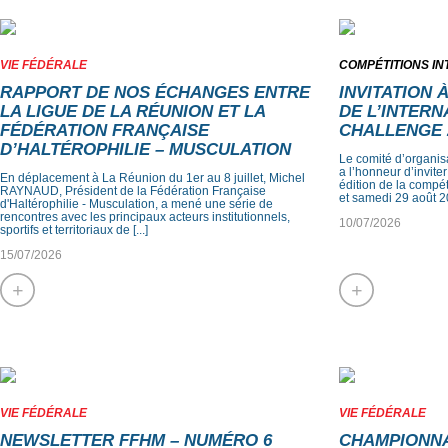
VIE FÉDÉRALE
COMPÉTITIONS I
RAPPORT DE NOS ÉCHANGES ENTRE
INVITATION 
LA LIGUE DE LA RÉUNION ET LA
DE L’INTER
FÉDÉRATION FRANÇAISE
CHALLENGE 
D’HALTÉROPHILIE – MUSCULATION
Le comité d’organis
a l’honneur d’invite
En déplacement à La Réunion du 1er au 8 juillet, Michel
édition de la compét
RAYNAUD, Président de la Fédération Française
et samedi 29 août 20
d'Haltérophilie - Musculation, a mené une série de
rencontres avec les principaux acteurs institutionnels,
10/07/2026
sportifs et territoriaux de [...]
15/07/2026
+
+
VIE FÉDÉRALE
VIE FÉDÉRALE
NEWSLETTER FFHM – NUMÉRO 6
CHAMPIONNA