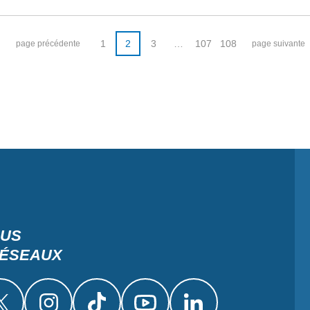
1
2
3
…
107
108
page précédente
page suivante
OUS
RÉSEAUX