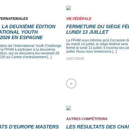
NTERNATIONALES
VIE FÉDÉRALE
À LA DEUXIÈME ÉDITION
FERMETURE DU SIÈGE FÉ
NATIONAL YOUTH
LUNDI 13 JUILLET
2026 EN ESPAGNE
La FFHM vous informe qu'à l'occasion de
du mardi 14 juillet, le siège fédéral se
ation de l’International Youth Challenge
fermé le lundi 13 juillet. Il rouvrira ses 
r la FFHM à participer à la deuxième
juillet. Nous vous remercions [...]
ition, qui se déroulera les vendredi 28
26 au Centre d’entraînement [...]
10/07/2026
+
AUTRES COMPÉTITIONS
TS D’EUROPE MASTERS
LES RÉSULTATS DES CH