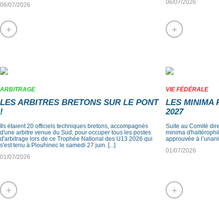
06/07/2026
06/07/2026
+
+
ARBITRAGE
VIE FÉDÉRALE
LES ARBITRES BRETONS SUR LE PONT
LES MINIMA 
!
2027
Ils étaient 20 officiels techniques bretons, accompagnés
Suite au Comité dire
d'une arbitre venue du Sud, pour occuper tous les postes
minima d'haltérophi
d'arbitrage lors de ce Trophée National des U13 2026 qui
approuvée à l’unan
s'est tenu à Plouhinec le samedi 27 juin. [...]
01/07/2026
01/07/2026
+
+