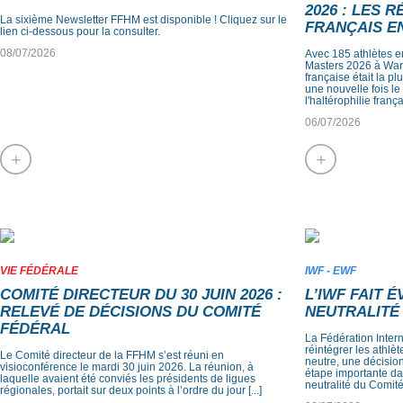
2026 : LES 
La sixième Newsletter FFHM est disponible ! Cliquez sur le
FRANÇAIS E
lien ci-dessous pour la consulter.
08/07/2026
Avec 185 athlètes 
Masters 2026 à War
française était la pl
une nouvelle fois le
l'haltérophilie françai
06/07/2026
+
+
VIE FÉDÉRALE
IWF - EWF
COMITÉ DIRECTEUR DU 30 JUIN 2026 :
L’IWF FAIT 
RELEVÉ DE DÉCISIONS DU COMITÉ
NEUTRALITÉ
FÉDÉRAL
La Fédération Intern
réintégrer les athlè
Le Comité directeur de la FFHM s’est réuni en
neutre, une décisi
visioconférence le mardi 30 juin 2026. La réunion, à
étape importante dan
laquelle avaient été conviés les présidents de ligues
neutralité du Comité 
régionales, portait sur deux points à l’ordre du jour [...]