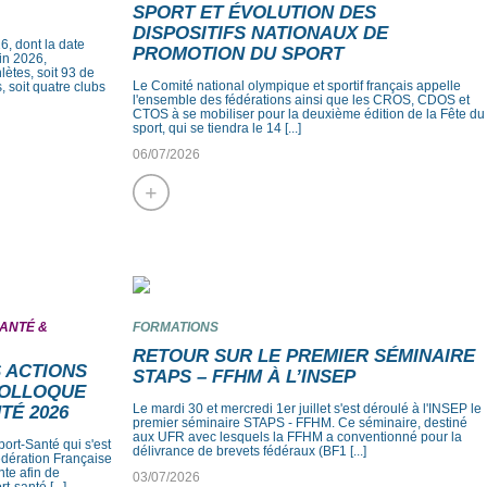
SPORT ET ÉVOLUTION DES
DISPOSITIFS NATIONAUX DE
, dont la date
PROMOTION DU SPORT
uin 2026,
lètes, soit 93 de
Le Comité national olympique et sportif français appelle
, soit quatre clubs
l'ensemble des fédérations ainsi que les CROS, CDOS et
CTOS à se mobiliser pour la deuxième édition de la Fête du
sport, qui se tiendra le 14 [...]
06/07/2026
+
SANTÉ &
FORMATIONS
RETOUR SUR LE PREMIER SÉMINAIRE
S ACTIONS
STAPS – FFHM À L’INSEP
COLLOQUE
Le mardi 30 et mercredi 1er juillet s'est déroulé à l'INSEP le
TÉ 2026
premier séminaire STAPS - FFHM. Ce séminaire, destiné
aux UFR avec lesquels la FFHM a conventionné pour la
ort-Santé qui s'est
délivrance de brevets fédéraux (BF1 [...]
Fédération Française
nte afin de
03/07/2026
-santé [...]