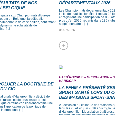
RÉSULTATS DE NOS
DÉPARTEMENTAUX 2026
N BELGIQUE
Les Championnats départementaux 2026
limite de qualification était fixée au 28 j
engagés aux Championnats d'Europe
enregistrent une participation de 838 ath
egem en Belgique, la délégation
plus qu'en 2025, répartis dans 135 clubs
us importante de cette édition, confirmant
supplémentaires. [...]
 dynamisme et la vitalité de
se. [...]
06/07/2026
+
HALTÉROPHILIE – MUSCULATION – 
HANDICAP
ÉVOLUER LA DOCTRINE DE
LA FFHM A PRÉSENTÉ SE
 DU CIO
SPORT-SANTÉ LORS DU 
ationale d'Haltérophilie a décidé de
DES MAISONS SPORT-SAN
tes russes et biélorusses sous statut
on que certains considèrent comme une
À l’occasion du colloque des Maisons Sp
s l'application de la politique de
tenu les 25 et 26 juin 2026 à Vichy, la 
International [...]
d’Haltérophilie - Musculation était prése
promouvoir ses actions en faveur du sport