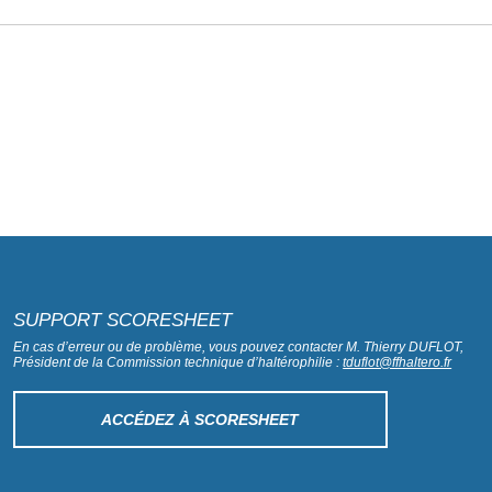
SUPPORT SCORESHEET
En cas d’erreur ou de problème, vous pouvez contacter M. Thierry DUFLOT,
Président de la Commission technique d’haltérophilie :
tduflot@ffhaltero.fr
ACCÉDEZ À SCORESHEET