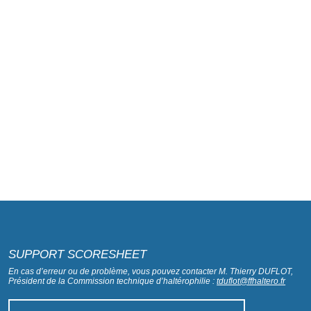
SUPPORT SCORESHEET
En cas d’erreur ou de problème, vous pouvez contacter M. Thierry DUFLOT,
Président de la Commission technique d’haltérophilie :
tduflot@ffhaltero.fr