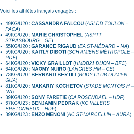
Voici les athlètes français engagés :
49KG/U20 :
CASSANDRA FALCOU
(
ASLDD TOULON –
PACA
)
49KG/U20 :
MARIE CHRISTOPHEL
(
ASPTT
STRASBOURG – GE
)
55KG/U20 :
GARANCE RIGAUD
(
EA ST-MÉDARD – NA
)
59KG/U20 :
KAITLY DIBOTI
(
SCH AMIENS MÉTROPOLE –
HDF
)
64KG/U20 :
VICKY GRAILLOT
(
HMDB21 DIJON – BFC
)
64KG/U20 :
NAOMY NUIRO
(
LANGRES HM – GE
)
73KG/U20 :
BERNARD BERTILI
(
BODY CLUB DOMIEN –
GUA
)
81KG/U20 :
MAKARIY KOCHETOV
(
STADE MONTOIS H –
NA
)
89KG/U20 :
SONY FARETIE
(
CA ROSENDAËL – HDF
)
67KG/U23 :
BENJAMIN PEDRAK
(
KC VILLERS
BRETONNEUX – HDF
)
89KG/U23 :
ENZO MENONI
(
AC ST-MARCELLIN – AURA
)