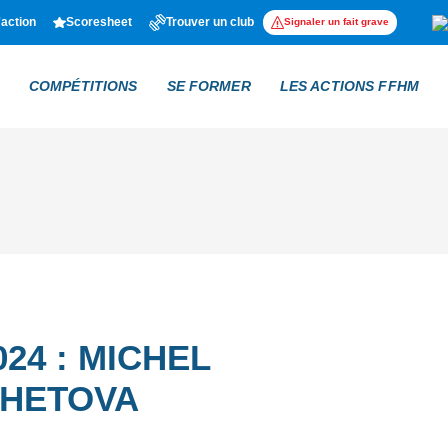
'action
Scoresheet
Trouver un club
Signaler un fait grave
COMPÉTITIONS
SE FORMER
LES ACTIONS FFHM
24 : MICHEL
CHETOVA