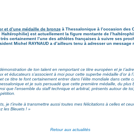
r et d’une médaille de bronze
à Thessalonique à l’occasion des
térophilie) est actuellement la figure montante de l’haltérophil
très certainement l’une des athlètes françaises à suivre ses proch
sident Michel RAYNAUD a d’ailleurs tenu à adresser un message r
 démonstration de ton talent en remportant ce titre européen et je t’a
raux et éducateurs s’associent à moi pour cette superbe médaille d’or à 
et ce titre te font certainement entrer dans l’élite mondiale dans cette
Thessalonique et je suis persuadé que cette première médaille, du plus
si que l’ensemble du staff technique et arbitral, présents autour de toi, 
pétition.
je t’invite à transmettre aussi toutes mes félicitations à celles et ceux
z les Bleuets ! »
Retour aux actualités