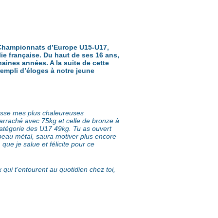
 Championnats d’Europe U15-U17,
ie française. Du haut de ses 16 ans,
aines années. A la suite de cette
empli d’éloges à notre jeune
dresse mes plus chaleureuses
l’arraché avec 75kg et celle de bronze à
 catégorie des U17 49kg. Tu as ouvert
 beau métal, saura motiver plus encore
que je salue et félicite pour ce
 qui t’entourent au quotidien chez toi,