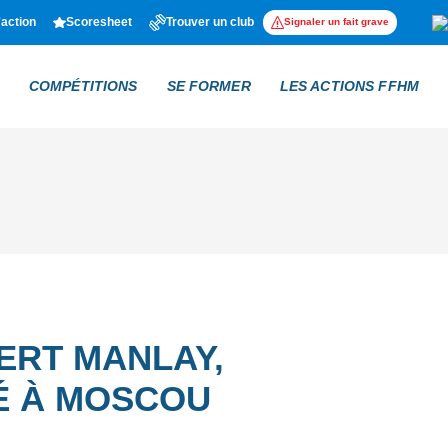
'action
Scoresheet
Trouver un club
Signaler un fait grave
COMPÉTITIONS
SE FORMER
LES ACTIONS FFHM
ERT MANLAY,
É À MOSCOU