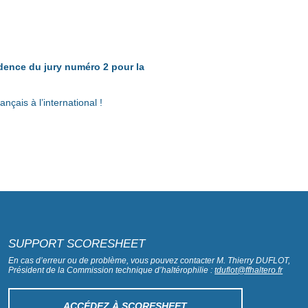
idence du jury numéro 2 pour la
nçais à l’international !
SUPPORT SCORESHEET
En cas d’erreur ou de problème, vous pouvez contacter M. Thierry DUFLOT,
Président de la Commission technique d’haltérophilie :
tduflot@ffhaltero.fr
ACCÉDEZ À SCORESHEET