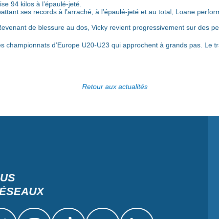
se 94 kilos à l’épaulé-jeté.
tant ses records à l’arraché, à l’épaulé-jeté et au total, Loane perfor
evenant de blessure au dos, Vicky revient progressivement sur des p
s championnats d’Europe U20-U23 qui approchent à grands pas. Le tra
Retour aux actualités
OUS
RÉSEAUX