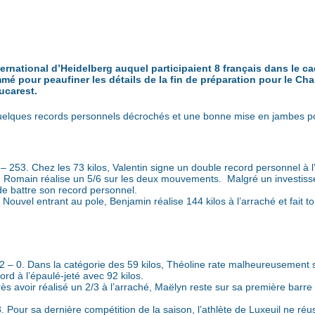
ternational d’Heidelberg auquel participaient 8 français dans le
mé pour peaufiner les détails de la fin de préparation pour le C
ucarest.
quelques records personnels décrochés et une bonne mise en jambes p
53. Chez les 73 kilos, Valentin signe un double record personnel à l’é
Romain réalise un 5/6 sur les deux mouvements. Malgré un investissem
de battre son record personnel.
uvel entrant au pole, Benjamin réalise 144 kilos à l’arraché et fait t
0. Dans la catégorie des 59 kilos, Théoline rate malheureusement ses
rd à l’épaulé-jeté avec 92 kilos.
 avoir réalisé un 2/3 à l’arraché, Maëlyn reste sur sa première barre à
our sa dernière compétition de la saison, l’athlète de Luxeuil ne réuss