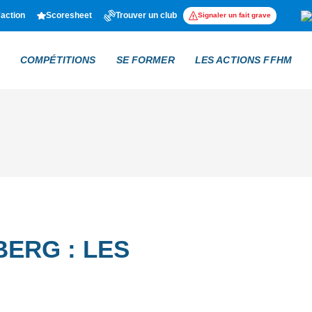
'action
Scoresheet
Trouver un club
Signaler un fait grave
COMPÉTITIONS
SE FORMER
LES ACTIONS FFHM
BERG : LES
S