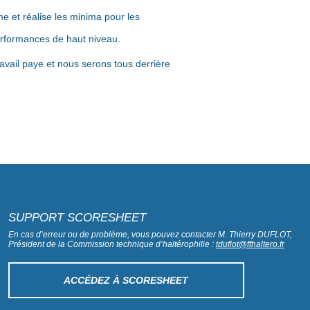
me et réalise les minima pour les
erformances de haut niveau.
vail paye et nous serons tous derrière
SUPPORT SCORESHEET
En cas d’erreur ou de problème, vous pouvez contacter M. Thierry DUFLOT,
Président de la Commission technique d’haltérophilie :
tduflot@ffhaltero.fr
ACCÉDEZ À SCORESHEET