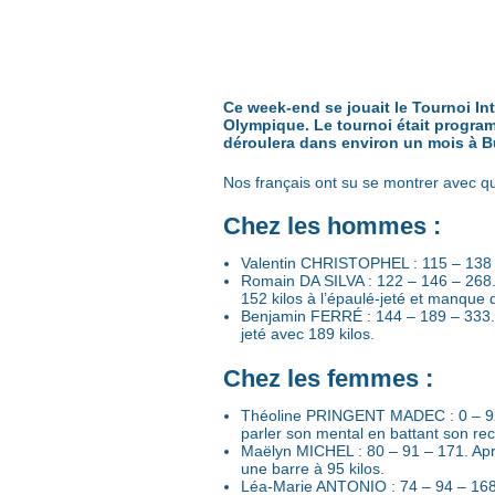
Ce week-end se jouait le Tournoi In
Olympique. Le tournoi était program
déroulera dans environ un mois à B
Nos français ont su se montrer avec 
Chez les hommes :
Valentin CHRISTOPHEL : 115 – 138 – 2
Romain DA SILVA : 122 – 146 – 268. 
152 kilos à l’épaulé-jeté et manque 
Benjamin FERRÉ : 144 – 189 – 333. No
jeté avec 189 kilos.
Chez les femmes :
Théoline PRINGENT MADEC : 0 – 92 – 
parler son mental en battant son reco
Maëlyn MICHEL : 80 – 91 – 171. Après
une barre à 95 kilos.
Léa-Marie ANTONIO : 74 – 94 – 168. P