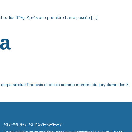
 chez les 67kg. Après une première barre passée […]
ra
s arbitral Français et officie comme membre du jury durant les 3
SUPPORT SCORESHEET
En cas d’erreur ou de problème, vous pouvez contacter M. Thierry DUFLOT,