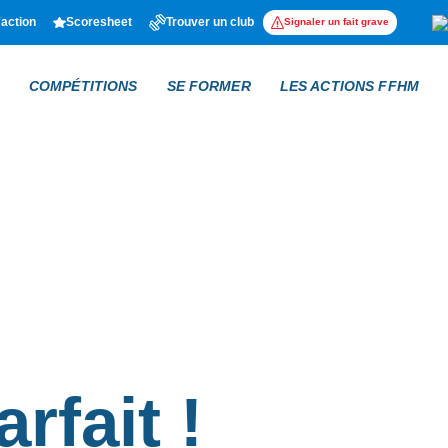
'action
Scoresheet
Trouver un club
Signaler un fait grave
COMPÉTITIONS
SE FORMER
LES ACTIONS FFHM
rfait !