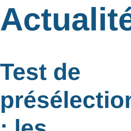
Actualit
Test de
présélectio
: les