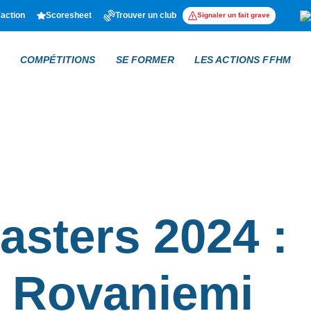
'action
Scoresheet
Trouver un club
Signaler un fait grave
COMPÉTITIONS
SE FORMER
LES ACTIONS FFHM
sters 2024 :
à Rovaniemi