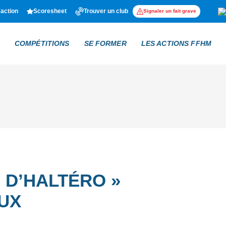
'action
Scoresheet
Trouver un club
Signaler un fait grave
COMPÉTITIONS
SE FORMER
LES ACTIONS FFHM
 D’HALTÉRO »
UX