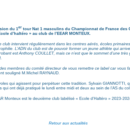
er
sion du 1
tour Nat 1 masculins du Championnat de France des C
Ecole d’haltéro » au club de l’EEAR MONTEUX.
e club intervient régulièrement dans les centres aérés, écoles primaires
rophilie. L’ADN du club est de pouvoir former un jeune athlète qui arriv
 probant est Anthony COULLET, mais ce n’est que le sommet d’une très g
R.
des membres du comité directeur de vous remettre ce label car vous fai
ent souligné M.Michel RAYNAUD.
es qui agissent pour perpétuer cette tradition. Sylvain GIANNOTTI, qui 
 qui ont déjà pratiqué le lundi entre midi et deux au sein de l’AS du c
AR Monteux est le deuxième club labélisé « Ecole d’Haltéro » 2023-20
Retour aux actualités