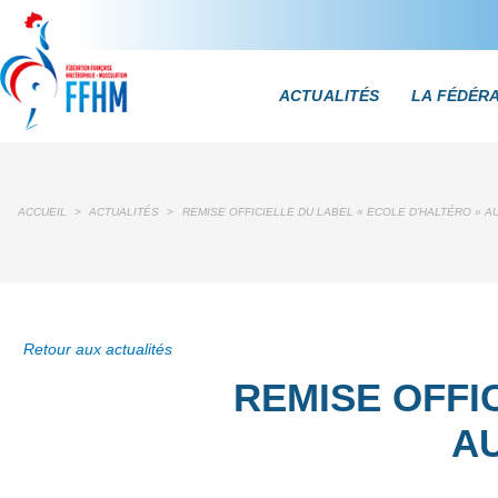
ACTUALITÉS
LA FÉDÉR
ACCUEIL
>
ACTUALITÉS
>
REMISE OFFICIELLE DU LABEL « ECOLE D’HALTÉRO » A
Retour aux actualités
REMISE OFFI
A