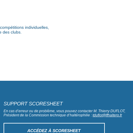
ompétitions individuelles,
e des clubs.
SUPPORT SCORESHEET
En cas d’erreur ou de problème, vous pouvez contacter M. Thierry DUFLOT,
Président de la Commission technique d’haltérophilie :
tduflot@ffhaltero.fr
ACCÉDEZ À SCORESHEET