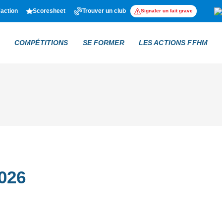
'action
Scoresheet
Trouver un club
Signaler un fait grave
COMPÉTITIONS
SE FORMER
LES ACTIONS FFHM
026