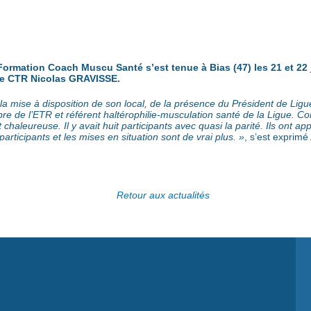
ormation Coach Muscu Santé s’est tenue à Bias (47) les 21 et 22 ju
 le CTR Nicolas GRAVISSE.
la mise à disposition de son local, de la présence du Président de Ligue
de l’ETR et référent haltérophilie-musculation santé de la Ligue. Comm
aleureuse. Il y avait huit participants avec quasi la parité. Ils ont ap
participants et les mises en situation sont de vrai plus. »
, s’est exprim
Retour aux actualités