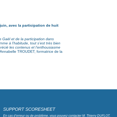
in, avec la participation de huit
 Gaël et de la participation dans
e à l’habitude, tout s’est très bien
précié les contenus et l’enthousiasme
é Annabelle TROUDET, formatrice de la
SUPPORT SCORESHEET
En cas d’erreur ou de problème, vous pouvez contacter M. Thierry DUFLOT,