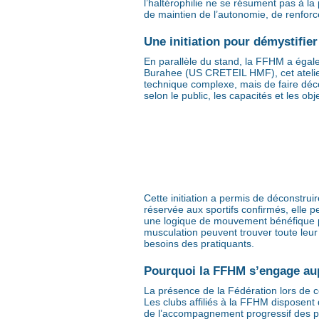
l’haltérophilie ne se résument pas à la
de maintien de l’autonomie, de renforc
Une initiation pour démystifier 
En parallèle du stand, la FFHM a égalem
Burahee (US CRETEIL HMF), cet atelier a
technique complexe, mais de faire déco
selon le public, les capacités et les obj
Cette initiation a permis de déconstru
réservée aux sportifs confirmés, elle
une logique de mouvement bénéfique pou
musculation peuvent trouver toute leur
besoins des pratiquants.
Pourquoi la FFHM s’engage au
La présence de la Fédération lors de c
Les clubs affiliés à la FFHM disposen
de l’accompagnement progressif des pra