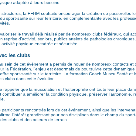
ysique adaptée à leurs besoins.
tructures, la FFHM souhaite encourager la création de passerelles loca
 du sport-santé sur leur territoire, en complémentarité avec les profess
vités.
oriser le travail déjà réalisé par de nombreux clubs fédéraux, qui acc
 en reprise d’activité, seniors, publics atteints de pathologies chroniqu
 activité physique encadrée et sécurisée.
ec les clubs
u sein de cet événement a permis de nouer de nombreux contacts et d’
ur la Fédération, l’enjeu est désormais de poursuivre cette dynamique a
’offre sport-santé sur le territoire. La formation Coach Muscu Santé et
s clubs dans cette évolution.
 rappeler que la musculation et l’haltérophilie ont toute leur place dans
 contribuer à améliorer la condition physique, préserver l’autonomie, r
le.
articipants rencontrés lors de cet événement, ainsi que les intervenant
e confirme l’intérêt grandissant pour nos disciplines dans le champ du sp
es clubs et des acteurs de terrain.