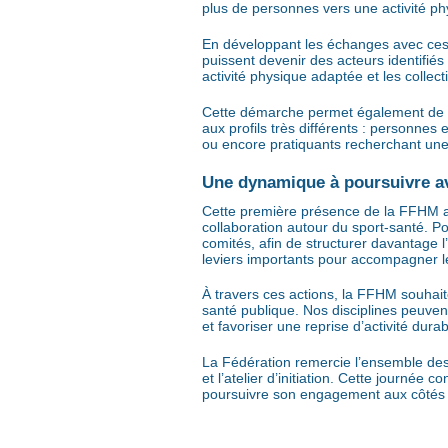
plus de personnes vers une activité ph
En développant les échanges avec ces s
puissent devenir des acteurs identifiés
activité physique adaptée et les collecti
Cette démarche permet également de val
aux profils très différents : personnes
ou encore pratiquants recherchant une
Une dynamique à poursuivre av
Cette première présence de la FFHM a
collaboration autour du sport-santé. Po
comités, afin de structurer davantage l
leviers importants pour accompagner le
À travers ces actions, la FFHM souhaite
santé publique. Nos disciplines peuvent
et favoriser une reprise d’activité durab
La Fédération remercie l’ensemble des p
et l’atelier d’initiation. Cette journé
poursuivre son engagement aux côtés d