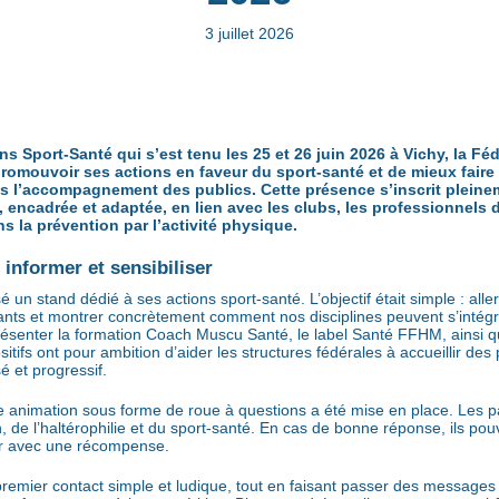
3 juillet 2026
 Sport-Santé qui s’est tenu les 25 et 26 juin 2026 à Vichy, la Féd
promouvoir ses actions en faveur du sport-santé et de mieux faire 
ans l’accompagnement des publics. Cette présence s’inscrit plein
 encadrée et adaptée, en lien avec les clubs, les professionnels 
 la prévention par l’activité physique.
informer et sensibiliser
n stand dédié à ses actions sport-santé. L’objectif était simple : aller
istants et montrer concrètement comment nos disciplines peuvent s’int
enter la formation Coach Muscu Santé, le label Santé FFHM, ainsi que
ositifs ont pour ambition d’aider les structures fédérales à accueillir des
 et progressif.
ne animation sous forme de roue à questions a été mise en place. Les pa
, de l’haltérophilie et du sport-santé. En cas de bonne réponse, ils po
tir avec une récompense.
remier contact simple et ludique, tout en faisant passer des messages 