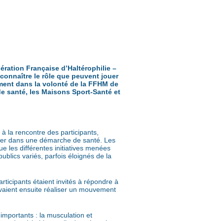
ération Française d’Haltérophilie –
connaître le rôle que peuvent jouer
ement dans la volonté de la FFHM de
de santé, les Maisons Sport-Santé et
 à la rencontre des participants,
égrer dans une démarche de santé. Les
 les différentes initiatives menées
 publics variés, parfois éloignés de la
rticipants étaient invités à répondre à
uvaient ensuite réaliser un mouvement
importants : la musculation et