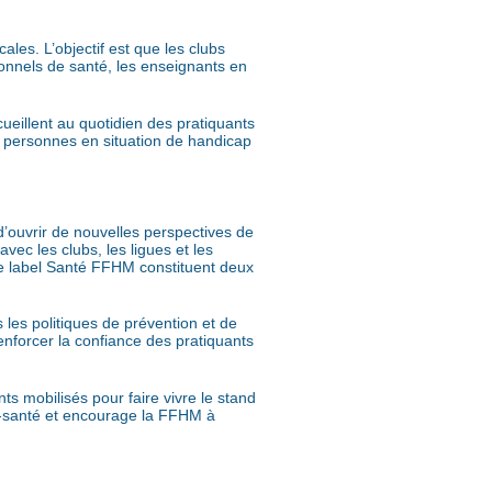
les. L’objectif est que les clubs
ionnels de santé, les enseignants en
ueillent au quotidien des pratiquants
es, personnes en situation de handicap
ouvrir de nouvelles perspectives de
vec les clubs, les ligues et les
 le label Santé FFHM constituent deux
 les politiques de prévention et de
enforcer la confiance des pratiquants
s mobilisés pour faire vivre le stand
ort-santé et encourage la FFHM à