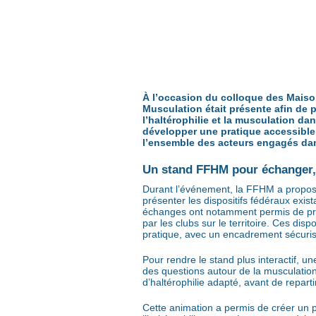
À l’occasion du colloque des Maisons
Musculation était présente afin de 
l’haltérophilie et la musculation d
développer une pratique accessible,
l’ensemble des acteurs engagés dans
Un stand FFHM pour échanger, 
Durant l’événement, la FFHM a proposé u
présenter les dispositifs fédéraux ex
échanges ont notamment permis de prés
par les clubs sur le territoire. Ces disp
pratique, avec un encadrement sécurisé
Pour rendre le stand plus interactif, u
des questions autour de la musculation
d’haltérophilie adapté, avant de repar
Cette animation a permis de créer un p