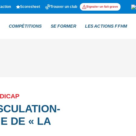
'action
Scoresheet
Trouver un club
Signaler un fait grave
COMPÉTITIONS
SE FORMER
LES ACTIONS FFHM
NDICAP
SCULATION-
E DE « LA