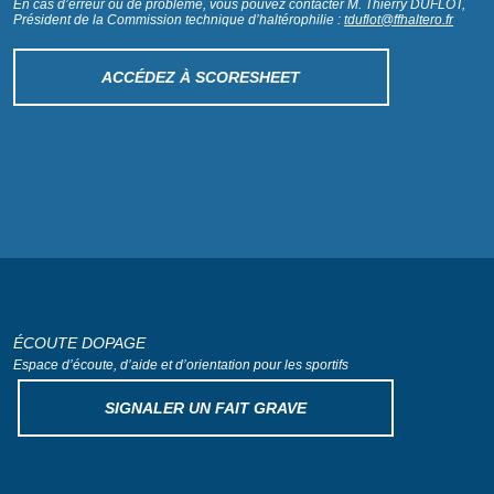
En cas d’erreur ou de problème, vous pouvez contacter M. Thierry DUFLOT,
Président de la Commission technique d’haltérophilie :
tduflot@ffhaltero.fr
ACCÉDEZ À SCORESHEET
ÉCOUTE DOPAGE
Espace d’écoute, d’aide
et d’orientation pour les sportifs
SIGNALER UN FAIT GRAVE