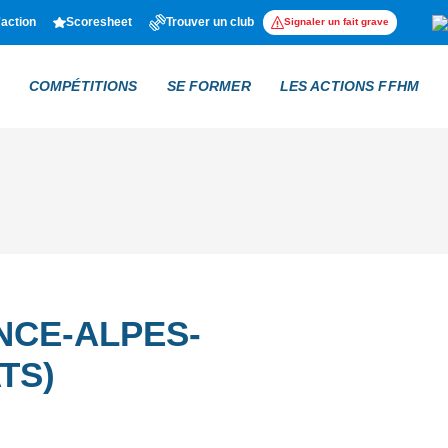
'action
Scoresheet
Trouver un club
Signaler un fait grave
COMPÉTITIONS
SE FORMER
LES ACTIONS FFHM
NCE-ALPES-
TS)