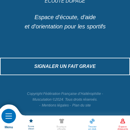
ÉCOUTE DOPAGE
Espace d’écoute, d’aide
et d’orientation pour les sportifs
SIGNALER UN FAIT GRAVE
Copyright Fédération Française d’Haltérophilie -
Musculation ©2024. Tous droits réservés.
Mentions légales
Plan du site
Score
Menu
Boutique
Espace
Trouver
sheet
officielle
dirigeants
un club