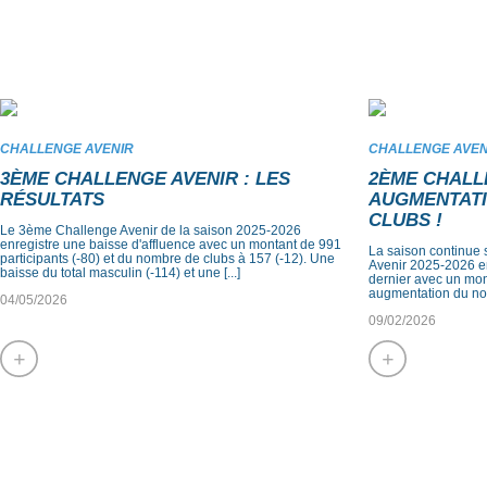
CHALLENGE AVENIR
CHALLENGE AVEN
3ÈME CHALLENGE AVENIR : LES
2ÈME CHALL
RÉSULTATS
AUGMENTATI
CLUBS !
Le 3ème Challenge Avenir de la saison 2025-2026
enregistre une baisse d'affluence avec un montant de 991
La saison continue 
participants (-80) et du nombre de clubs à 157 (-12). Une
Avenir 2025-2026 en
baisse du total masculin (-114) et une [...]
dernier avec un mon
augmentation du nom
04/05/2026
09/02/2026
+
+