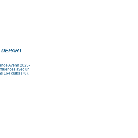
: DÉPART
lenge Avenir 2025-
affluences avec un
ns 164 clubs (+8).