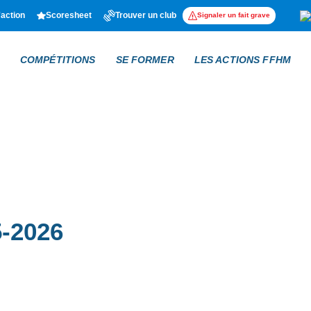
'action
Scoresheet
Trouver un club
Signaler un fait grave
COMPÉTITIONS
SE FORMER
LES ACTIONS FFHM
-2026