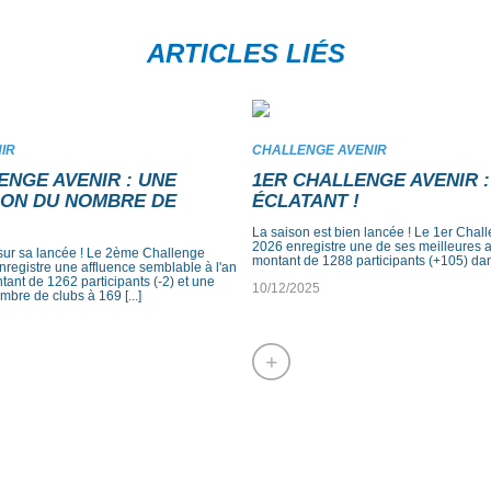
ARTICLES LIÉS
IR
CHALLENGE AVENIR
ENGE AVENIR : UNE
1ER CHALLENGE AVENIR 
ON DU NOMBRE DE
ÉCLATANT !
La saison est bien lancée ! Le 1er Chal
2026 enregistre une de ses meilleures 
sur sa lancée ! Le 2ème Challenge
montant de 1288 participants (+105) da
registre une affluence semblable à l'an
tant de 1262 participants (-2) et une
10/12/2025
bre de clubs à 169 [...]
+