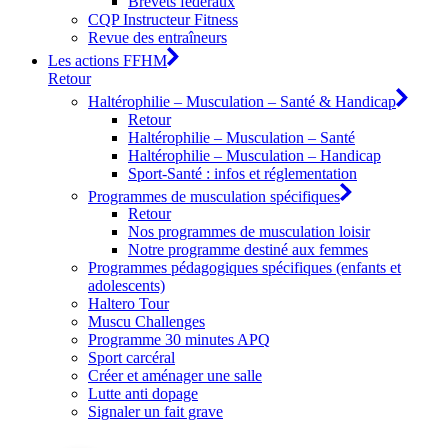
Brevets fédéraux
CQP Instructeur Fitness
Revue des entraîneurs
Les actions FFHM
Retour
Haltérophilie – Musculation – Santé & Handicap
Retour
Haltérophilie – Musculation – Santé
Haltérophilie – Musculation – Handicap
Sport-Santé : infos et réglementation
Programmes de musculation spécifiques
Retour
Nos programmes de musculation loisir
Notre programme destiné aux femmes
Programmes pédagogiques spécifiques (enfants et
adolescents)
Haltero Tour
Muscu Challenges
Programme 30 minutes APQ
Sport carcéral
Créer et aménager une salle
Lutte anti dopage
Signaler un fait grave