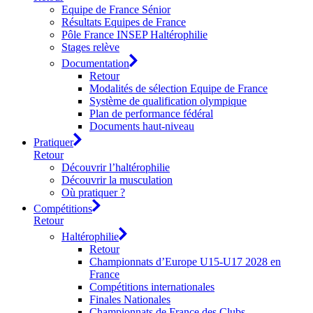
Equipe de France Sénior
Résultats Equipes de France
Pôle France INSEP Haltérophilie
Stages relève
Documentation
Retour
Modalités de sélection Equipe de France
Système de qualification olympique
Plan de performance fédéral
Documents haut-niveau
Pratiquer
Retour
Découvrir l’haltérophilie
Découvrir la musculation
Où pratiquer ?
Compétitions
Retour
Haltérophilie
Retour
Championnats d’Europe U15-U17 2028 en
France
Compétitions internationales
Finales Nationales
Championnats de France des Clubs