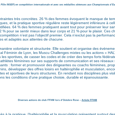
Pôle INSEP) en compétition internationale
et avec ses médailles obtenues aux Championnats d’E
contraintes très concrètes. 26 % des femmes évoquent le manque de temp
iques, et la pratique sportive régulière reste légèrement inférieure à 
entifiées. 64 % des femmes pratiquent avant tout pour préserver leur sa
 % pour se sentir mieux dans leur corps et 21 % pour le plaisir. Ces ch
 compétition n’est pas l’objectif premier. Cela n’exclut pas la performa
les et adaptés aux attentes de chacune.
anière volontaire et structurée. Elle soutient et organise des événemen
onal Féminin de Lyon, les Muscu Challenges mixtes ou les actions «
 les sportives, de casser les codes et de créer des temps forts fédérat
 athlètes féminines sur ses supports de communication et ses réseaux so
sants : former et promouvoir des dirigeantes ou coachs féminines, prop
ins, développer des offres loisirs en haltérophilie et musculation, encou
tes et sportives de leurs structures. En rendant nos disciplines plus vis
ons les conditions d’une pratique choisie, durable et épanouissante.
Diverses actions de club FFHM lors d’Octobre Rose –
Article FFHM
cès à la pratique, l’haltérophilie et la musculation présentent surtout d