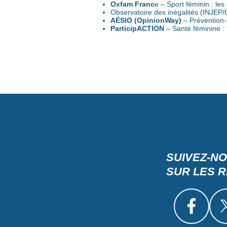
Oxfam Franc
e – Sport féminin : les 
Observatoire des inégalités (INJEP/C
AÉSIO (OpinionWay)
– Prévention-s
ParticipACTION
– Santé féminine :
SUIVEZ-N
SUR LES 