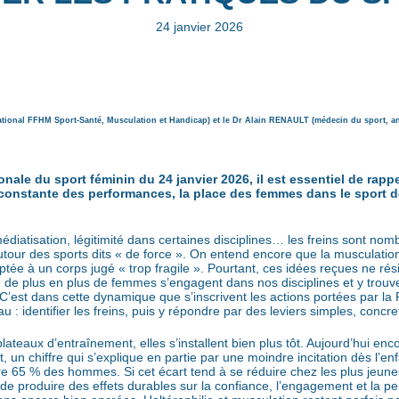
24 janvier 2026
tional FFHM Sport-Santé, Musculation et Handicap) et le Dr Alain RENAULT (médecin du sport, anc
onale du sport féminin du 24 janvier 2026, il est essentiel de rapp
constante des performances, la place des femmes dans le sport 
diatisation, légitimité dans certaines disciplines… les freins sont nomb
 autour des sports dits « de force ». On entend encore que la musculat
ptée à un corps jugé « trop fragile ». Pourtant, ces idées reçues ne rés
 de plus en plus de femmes s’engagent dans nos disciplines et y trouv
. C’est dans cette dynamique que s’inscrivent les actions portées par la
 : identifier les freins, puis y répondre par des leviers simples, concre
plateaux d’entraînement, elles s’installent bien plus tôt. Aujourd’hui 
, un chiffre qui s’explique en partie par une moindre incitation dès l’
re 65 % des hommes. Si cet écart tend à se réduire chez les plus jeune
 de produire des effets durables sur la confiance, l’engagement et la p