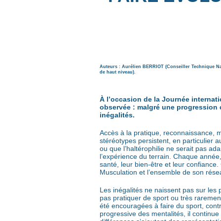
Auteurs : Aurélien BERRIOT (Conseiller Technique Na
de haut niveau).
À l’occasion de la Journée internati
observée : malgré une progression 
inégalités.
Accès à la pratique, reconnaissance, mé
stéréotypes persistent, en particulier
ou que l’haltérophilie ne serait pas ada
l’expérience du terrain. Chaque année,
santé, leur bien-être et leur confiance
Musculation et l’ensemble de son réseau
Les inégalités ne naissent pas sur les 
pas pratiquer de sport ou très rarement
été encouragées à faire du sport, cont
progressive des mentalités, il continue