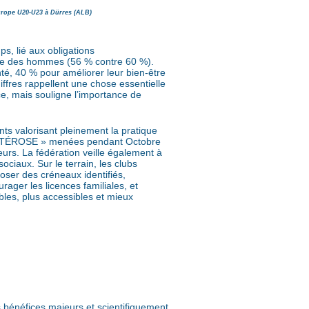
urope U20-U23 à Dürres (ALB)
s, lié aux obligations
celle des hommes (56 % contre 60 %).
nté, 40 % pour améliorer leur bien-être
iffres rappellent une chose essentielle
nce, mais souligne l’importance de
ts valorisant pleinement la pratique
 HALTÉROSE » menées pendant Octobre
eurs. La fédération veille également à
ciaux. Sur le terrain, les clubs
oser des créneaux identifiés,
rager les licences familiales, et
ibles, plus accessibles et mieux
es bénéfices majeurs et scientifiquement