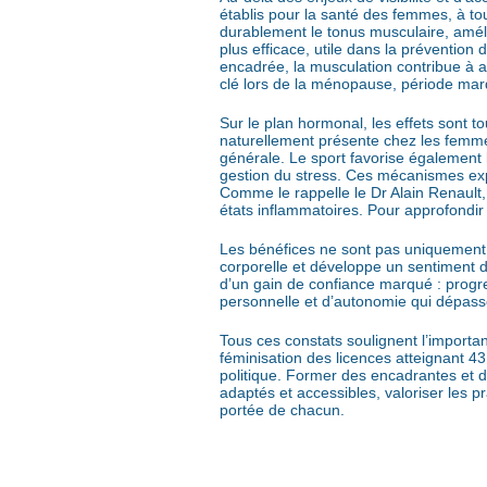
établis pour la santé des femmes, à to
durablement le tonus musculaire, améli
plus efficace, utile dans la prévention
encadrée, la musculation contribue à amé
clé lors de la ménopause, période marq
Sur le plan hormonal, les effets sont to
naturellement présente chez les femmes, 
générale. Le sport favorise également 
gestion du stress. Ces mécanismes expl
Comme le rappelle le Dr Alain Renault, 
états inflammatoires. Pour approfondir
Les bénéfices ne sont pas uniquement p
corporelle et développe un sentiment
d’un gain de confiance marqué : progre
personnelle et d’autonomie qui dépasse
Tous ces constats soulignent l’importa
féminisation des licences atteignant 4
politique. Former des encadrantes et 
adaptés et accessibles, valoriser les p
portée de chacun.