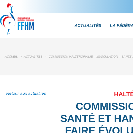
ACTUALITÉS
LA FÉDÉR
ACCUEIL
>
ACTUALITÉS
>
COMMISSION HALTÉROPHILIE – MUSCULATION – SANTÉ 
HALTÉ
Retour aux actualités
COMMISSIO
SANTÉ ET HA
FAIRE ÉVOLU