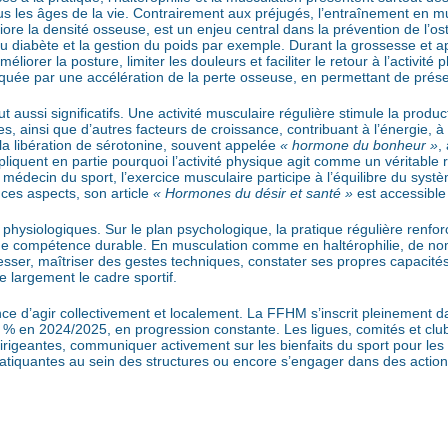
us les âges de la vie. Contrairement aux préjugés, l’entraînement en mu
ore la densité osseuse, est un enjeu central dans la prévention de l’o
 du diabète et la gestion du poids par exemple. Durant la grossesse et a
liorer la posture, limiter les douleurs et faciliter le retour à l’activité
uée par une accélération de la perte osseuse, en permettant de préser
ut aussi significatifs. Une activité musculaire régulière stimule la prod
ainsi que d’autres facteurs de croissance, contribuant à l’énergie, à la
la libération de sérotonine, souvent appelée
« hormone du bonheur »
,
iquent en partie pourquoi l’activité physique agit comme un véritable r
médecin du sport, l’exercice musculaire participe à l’équilibre du syst
 ces aspects, son article
« Hormones du désir et santé »
est accessibl
hysiologiques. Sur le plan psychologique, la pratique régulière renforc
 de compétence durable. En musculation comme en haltérophilie, de n
sser, maîtriser des gestes techniques, constater ses propres capacité
 largement le cadre sportif.
nce d’agir collectivement et localement. La FFHM s’inscrit pleinement
3 % en 2024/2025, en progression constante. Les ligues, comités et club
dirigeantes, communiquer activement sur les bienfaits du sport pour l
ratiquantes au sein des structures ou encore s’engager dans des actions