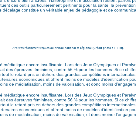
ions encore bien ancrées. Haltérophilie et musculation restent parfois
uent des outils particulièrement pertinents pour la santé, la préventio
e décalage constitue un véritable enjeu de pédagogie et de communicat
Arbitres récemment reçues au niveau national et régional (Crédit photo : FFHM).
lité médiatique encore insuffisante. Lors des Jeux Olympiques et Para
it des épreuves féminines, contre 56 % pour les hommes. Si ce chiff
tout le retard pris en dehors des grandes compétitions internationales. M
tenaires économiques et offrent moins de modèles d’identification pou
 : moins de médiatisation, moins de valorisation, et donc moins d’engage
lité médiatique encore insuffisante. Lors des Jeux Olympiques et Para
it des épreuves féminines, contre 56 % pour les hommes. Si ce chiff
tout le retard pris en dehors des grandes compétitions internationales. M
tenaires économiques et offrent moins de modèles d’identification pou
 : moins de médiatisation, moins de valorisation, et donc moins d’engage