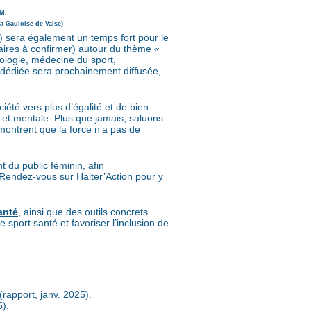
HM.
a Gauloise de Vaise)
6) sera également un temps fort pour le
raires à confirmer) autour du thème «
ologie, médecine du sport,
n dédiée sera prochainement diffusée,
iété vers plus d’égalité et de bien-
e et mentale. Plus que jamais, saluons
émontrent que la force n’a pas de
 du public féminin, afin
Rendez-vous sur Halter’Action pour y
anté
, ainsi que des outils concrets
port santé et favoriser l’inclusion de
rapport, janv. 2025).
).