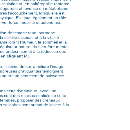
sculation ou en haltérophilie renforce
stéoporose et favorise un métabolisme
près l’accouchement, lorsqu’elle est
 physique. Elle joue également un rôle
ver force, mobilité et autonomie.
uction de testostérone, hormone
 solidité osseuse et à la vitalité
 améliorant l’humeur, le sommeil et la
égulateur naturel du bien-être mental.
ème endocrinien et à la réduction des
e
en cliquant ici
.
e l’estime de soi, améliore l’image
ombreuses pratiquantes témoignent
s nourrit un sentiment de puissance
 dans cette dynamique, avec une
s sont des relais essentiels de cette
es femmes, proposer des créneaux
 solidaires sont autant de leviers à la