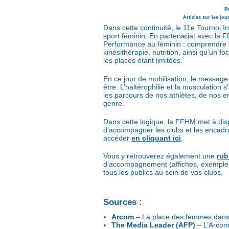
Pr
Articles sur les jo
Dans cette continuité, le 11e Tournoi I
sport féminin. En partenariat avec la 
Performance au féminin : comprendre 
kinésithérapie, nutrition, ainsi qu’un
les places étant limitées.
En ce jour de mobilisation, le message e
être. L’haltérophilie et la musculation
les parcours de nos athlètes, de nos e
genre.
Dans cette logique, la FFHM met à disp
d’accompagner les clubs et les encadr
accéder
en cliquant ici
.
Vous y retrouverez également une
rub
d’accompagnement (affiches, exemples d
tous les publics au sein de vos clubs.
Sources :
Arcom
– La place des femmes dans l
The Media Leader (AFP)
– L’Arcom 