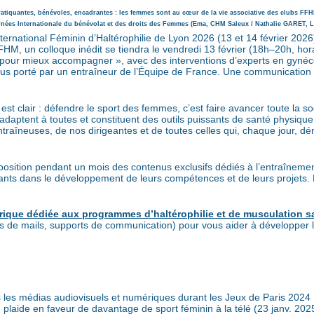
atiquantes, bénévoles, encadrantes : les femmes sont au cœur de la vie associative des clubs FF
urnées Internationale du bénévolat et des droits des Femmes (Ema, CHM Saleux / Nathalie GARET, L
nternational Féminin d’Haltérophilie de Lyon 2026 (13 et 14 février 202
FFHM, un colloque inédit se tiendra le vendredi 13 février (18h–20h, ho
pour mieux accompagner », avec des interventions d’experts en gynéc
 focus porté par un entraîneur de l’Équipe de France. Une communicatio
st clair : défendre le sport des femmes, c’est faire avancer toute la soc
 s’adaptent à toutes et constituent des outils puissants de santé physiqu
ntraîneuses, de nos dirigeantes et de toutes celles qui, chaque jour, d
osition pendant un mois des contenus exclusifs dédiés à l’entraînement
ants dans le développement de leurs compétences et de leurs projets. 
rique dédiée aux programmes d’haltérophilie et de musculation s
e mails, supports de communication) pour vous aider à développer le s
es médias audiovisuels et numériques durant les Jeux de Paris 2024 (
plaide en faveur de davantage de sport féminin à la télé (23 janv. 2025