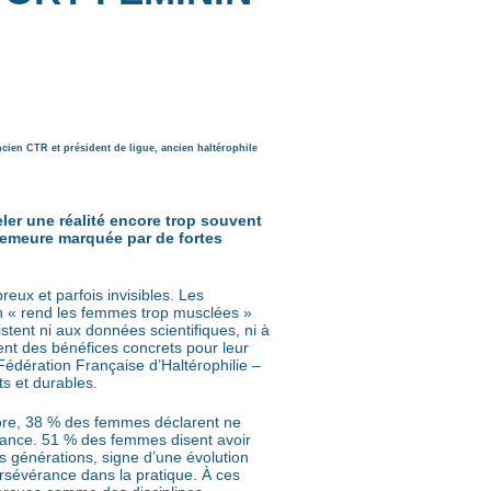
ien CTR et président de ligue, ancien haltérophile
eler une réalité encore trop souvent
demeure marquée par de fortes
reux et parfois invisibles. Les
ion « rend les femmes trop musclées »
istent ni aux données scientifiques, ni à
ent des bénéfices concrets pour leur
 Fédération Française d’Haltérophilie –
ts et durables.
encore, 38 % des femmes déclarent ne
enfance. 51 % des femmes disent avoir
s générations, signe d’une évolution
ersévérance dans la pratique. À ces