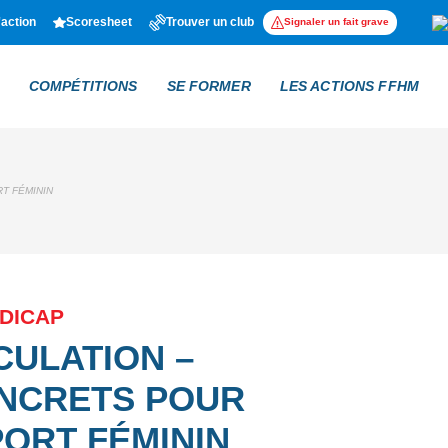
'action
Scoresheet
Trouver un club
Signaler un fait grave
COMPÉTITIONS
SE FORMER
LES ACTIONS FFHM
T FÉMININ
NDICAP
CULATION –
ONCRETS POUR
PORT FÉMININ