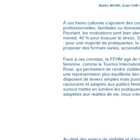
Maëlyn MICHEL (Caen CHM / 
À ces freins culturels s’ajoutent des 
professionnelles, familiales ou domest
Pourtant, les motivations sont bien id
mental, 40 % pour évacuer le stress, 32
: pour une majorité de pratiquantes, la
proposer des formats variés, accessib
Face à ces constats, la FFHM agit de m
féminine, comme le Tournoi Internati
Rose, qui permettent de rendre visibles
une représentation plus équilibrée des
disposent de leviers simples mais puis
rassurants et adaptés aux publics fémin
surtout mettre en lumière les pratiquan
adaptées aux réalités de vie, nous cré
Au-delà des enjeux de visibilité et d’ac