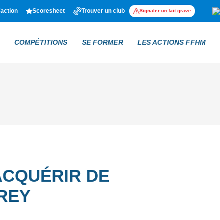
'action
Scoresheet
Trouver un club
Signaler un fait grave
COMPÉTITIONS
SE FORMER
LES ACTIONS FFHM
ACQUÉRIR DE
REY