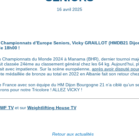
16 avril 2025
x Championnats d’Europe Seniors, Vicky GRAILLOT (HMDB21 Dijon) 
de 18h00 !
es Championnats du Monde 2024 à Manama (BHR), dernier tournoi maj
était classée 24ème au classement général chez les 64 kg. Aujourd’hui
ait avec impatience. Sur la scène européenne,
après avoir disputé pour
lète médaillée de bronze au total en 2022 en Albanie fait son retour chez
e France avec son équipe du HM Dijon Bourgogne 21 n’a ciblé qu’un seu
rons pour notre Tricolore ! ALLEZ VICKY !
WF TV
et sur
Weightlifting House TV
Retour aux actualités