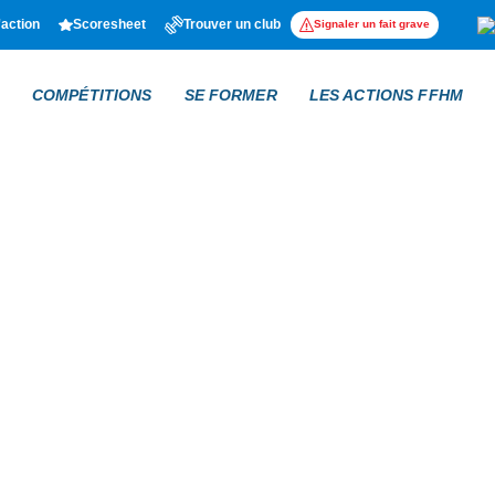
'action
Scoresheet
Trouver un club
Signaler un fait grave
COMPÉTITIONS
SE FORMER
LES ACTIONS FFHM