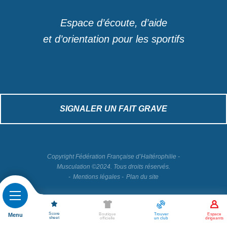
Espace d’écoute, d’aide
et d’orientation pour les sportifs
SIGNALER UN FAIT GRAVE
Copyright Fédération Française d’Haltérophilie -
Musculation ©2024. Tous droits réservés.
Mentions légales
Plan du site
Score
Menu
Boutique
Espace
Trouver
sheet
officielle
dirigeants
un club