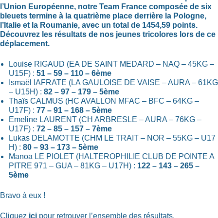
l’Union Européenne, notre Team France composée de six
bleuets termine à la quatrième place derrière la Pologne,
l’Italie et la Roumanie, avec un total de 1454,59 points.
Découvrez les résultats de nos jeunes tricolores lors de ce
déplacement.
Louise RIGAUD (EA DE SAINT MEDARD – NAQ – 45KG –
U15F) :
51 – 59 – 110 – 6ème
Ismaël IAFRATE (LA GAULOISE DE VAISE – AURA – 61KG
– U15H) :
82 – 97 – 179 – 5ème
Thaïs CALMUS (HC AVALLON MFAC – BFC – 64KG –
U17F) :
77 – 91 – 168 – 5ème
Emeline LAURENT (CH ARBRESLE – AURA – 76KG –
U17F) :
72 – 85 – 157 – 7ème
Lukas DELAMOTTE (CHM LE TRAIT – NOR – 55KG – U17
H) :
80 – 93 – 173 – 5ème
Manoa LE PIOLET (HALTEROPHILIE CLUB DE POINTE A
PITRE 971 – GUA – 81KG – U17H) :
122 – 143 – 265 –
5ème
Bravo à eux !
Cliquez
ici
pour retrouver l’ensemble des résultats.